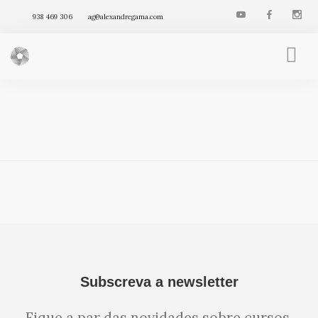
938 469 306
ag@alexandregama.com
FENG SHUI INTEGRATIVO
AGENDA
VÍDEOS
ARTIGOS
PRODUTOS
Subscreva a newsletter
Fique a par das novidades sobre cursos,