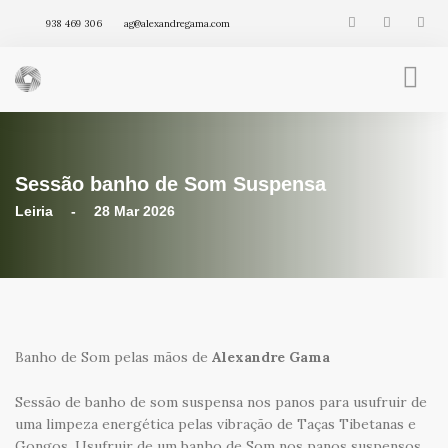
938 469 306
ag@alexandregama.com
FENG SHUI INTEGRATIVO
AGENDA
Sessão banho de Som Suspensa
VÍDEOS
ARTIGOS
Leiria - 28 Mar 2026
PRODUTOS
Banho de Som pelas mãos de
Alexandre Gama
Sessão de banho de som suspensa nos panos para usufruir de
uma limpeza energética pelas vibração de Taças Tibetanas e
Gongos. Usufruir de um banho de Som nos panos suspensos