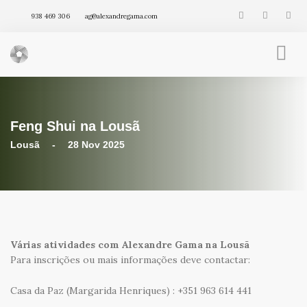
938 469 306
ag@alexandregama.com
FENG SHUI INTEGRATIVO
AGENDA
Feng Shui na Lousã
VÍDEOS
ARTIGOS
Lousã - 28 Nov 2025
PRODUTOS
Várias atividades com Alexandre Gama na Lousã
Para inscrições ou mais informações deve contactar:
Casa da Paz (Margarida Henriques) : +351 963 614 441