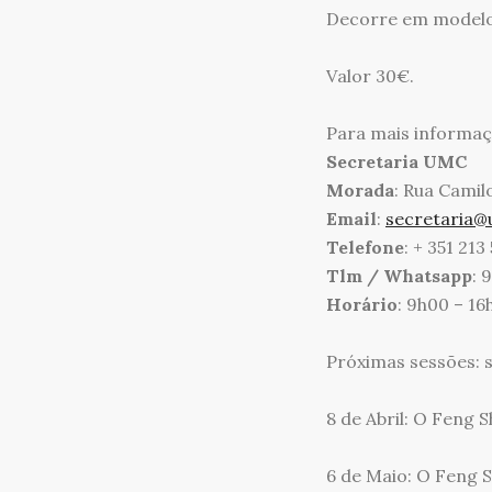
Decorre em modelo
Valor 30€.
Para mais informaç
Secretaria UMC
Morada
: Rua Camil
Email
:
secretaria@
Telefone
: + 351 213
Tlm / Whatsapp
: 
Horário
: 9h00 – 16
Próximas sessões: 
8 de Abril: O Feng 
6 de Maio: O Feng Sh