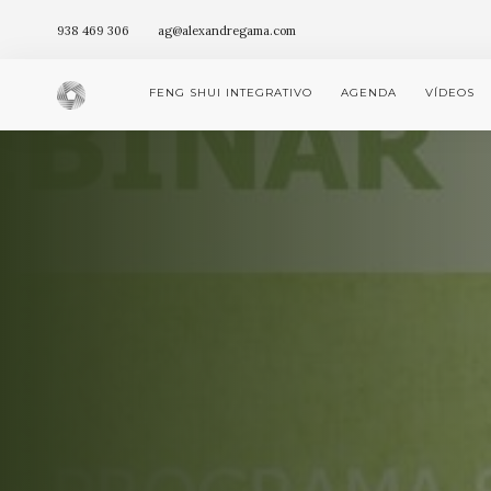
938 469 306
ag@alexandregama.com
FENG SHUI INTEGRATIVO
AGENDA
VÍDEOS