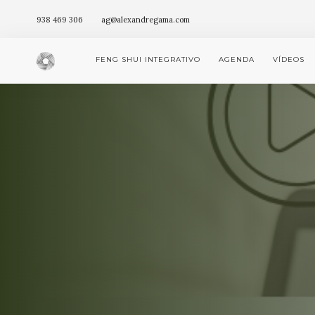
938 469 306
ag@alexandregama.com
FENG SHUI INTEGRATIVO
AGENDA
VÍDEOS