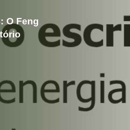
C: O Feng
tório