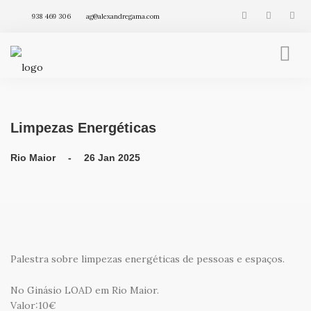
938 469 306
ag@alexandregama.com
FENG SHUI INTEGRATIVO
AGENDA
Limpezas Energéticas
VÍDEOS
ARTIGOS
Rio Maior - 26 Jan 2025
PRODUTOS
Palestra sobre limpezas energéticas de pessoas e espaços.
No Ginásio LOAD em Rio Maior.
Valor:10€