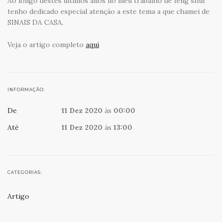
Ao longo destes últimos anos no meu trabalho de feng shui
tenho dedicado especial atenção a este tema a que chamei de
SINAIS DA CASA.
Veja o artigo completo
aqui
INFORMAÇÃO:
De
11 Dez 2020
às
00:00
Até
11 Dez 2020
às
13:00
CATEGORIAS:
Artigo