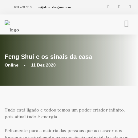
938 469 306
ag@alexandregama.com
FENG SHUI INTEGRATIVO
AGENDA
Feng Shui e os sinais da casa
VÍDEOS
ARTIGOS
Online - 11 Dez 2020
PRODUTOS
Tudo está ligado e todos temos um poder criador infinito,
pois afinal tudo é energia.
Felizmente para a maioria das pessoas que ao nascer nos
focamos principalmente na experiência material da vida e os