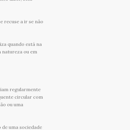
 recuse a ir se não
iza quando está na
m natureza ou em
aziam regularmente
quente circular com
ção ou uma
o de uma sociedade