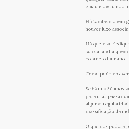
guião e decidindo a
Há também quem gos
houver luxo associa
Há quem se dedique
sua casa e há quem
contacto humano.
Como podemos ver a
Se há uns 30 anos s
para ir ali passar 
alguma regularidad
massificação da ind
O que nos poderá p