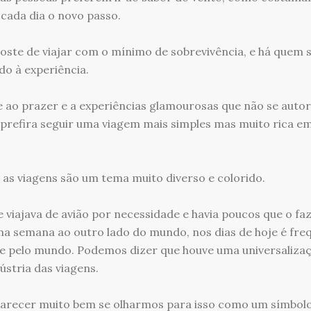
 cada dia o novo passo.
te de viajar com o mínimo de sobrevivência, e há quem se
do à experiência.
 ao prazer e a experiências glamourosas que não se autor
 prefira seguir uma viagem mais simples mas muito rica e
s viagens são um tema muito diverso e colorido.
e viajava de avião por necessidade e havia poucos que o f
uma semana ao outro lado do mundo, nos dias de hoje é fre
e pelo mundo. Podemos dizer que houve uma universaliza
ústria das viagens.
arecer muito bem se olharmos para isso como um símbol