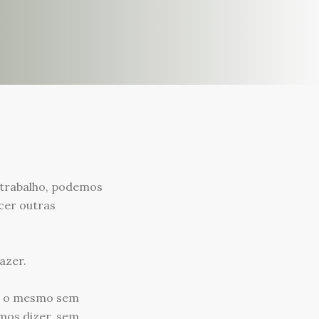
 trabalho, podemos
cer outras
azer.
ir o mesmo sem
mos dizer, sem