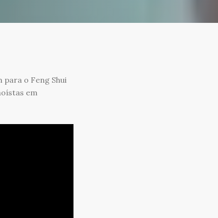
 para o Feng Shui
aoístas em