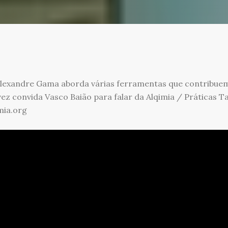
lexandre Gama aborda várias ferramentas que contribuem
vez convida Vasco Baião para falar da Alqimia / Práticas T
mia.org