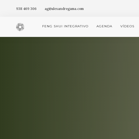
938 469 306
ag@alexandregama.com
FENG SHUI INTEGRATIVO
AGENDA
VÍDEOS