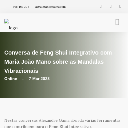
938 469 306
ag@alexandregama.com
FENG SHUI INTEGRATIVO
AGENDA
Conversa de Feng Shui Integrativo com
VÍDEOS
ARTIGOS
Maria João Mano sobre as Mandalas
PRODUTOS
Vibracionais
Online - 7 Mar 2023
Nestas conversas Alexandre Gama aborda várias ferramentas
que contribuem para o Feng Shui Integrativo.