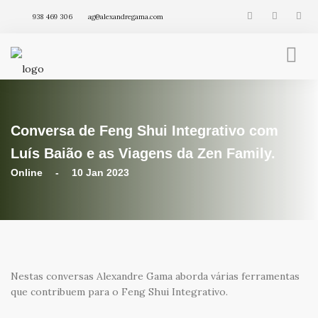
938 469 306
ag@alexandregama.com
FENG SHUI INTEGRATIVO
AGENDA
Conversa de Feng Shui Integrativo com
VÍDEOS
ARTIGOS
Luís Baião e as Viagens da Zen Family.
PRODUTOS
Online - 10 Jan 2023
Nestas conversas Alexandre Gama aborda várias ferramentas
que contribuem para o Feng Shui Integrativo.