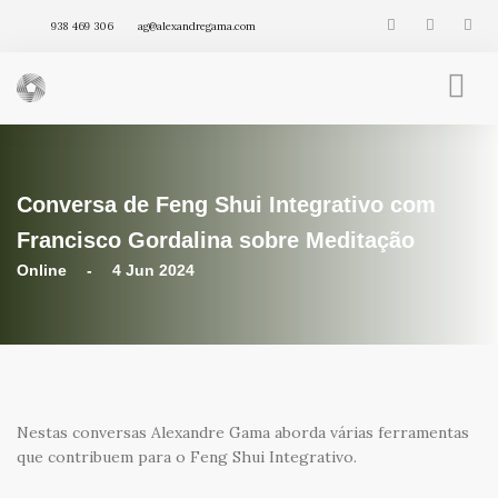
938 469 306
ag@alexandregama.com
FENG SHUI INTEGRATIVO
AGENDA
Conversa de Feng Shui Integrativo com
VÍDEOS
ARTIGOS
Francisco Gordalina sobre Meditação
PRODUTOS
Online - 4 Jun 2024
Nestas conversas Alexandre Gama aborda várias ferramentas
que contribuem para o Feng Shui Integrativo.