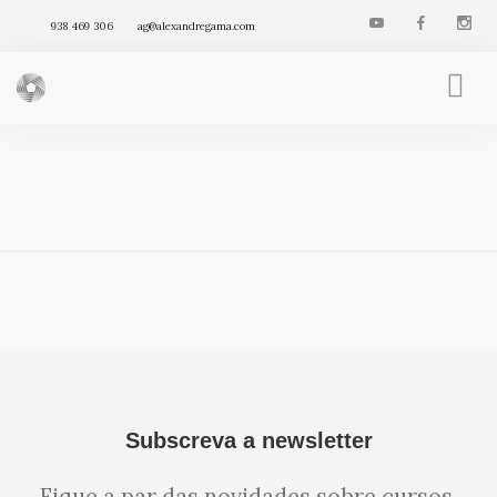
938 469 306
ag@alexandregama.com
FENG SHUI INTEGRATIVO
AGENDA
VÍDEOS
ARTIGOS
PRODUTOS
Subscreva a newsletter
Fique a par das novidades sobre cursos,